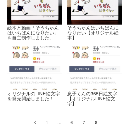
絵本と動画「そうちゃん
そうちゃんはいちばんに
はいちばんになりたい」
なりたい【オリジナル絵
を自主制作しました。
本】
オリジナルのLINE絵文字
息子くんの365日絵文字
を発売開始しました！
【オリジナルLINE絵文
字】
1
…
6
7
8